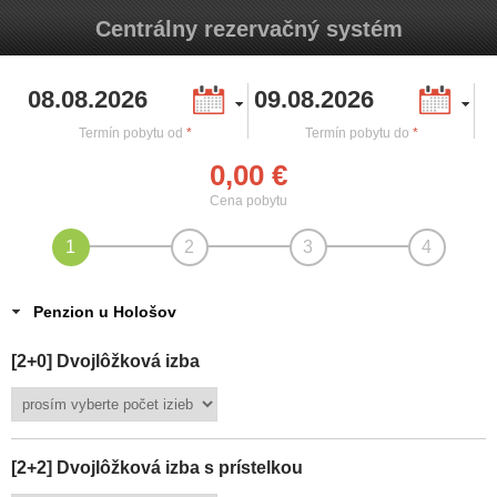
Centrálny rezervačný systém
Termín pobytu od
*
Termín pobytu do
*
0,00 €
Cena pobytu
Penzion u Hološov
[2+0] Dvojlôžková izba
[2+2] Dvojlôžková izba s prístelkou