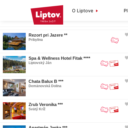
O Liptove
P
Informácie o Liptove
NEW! Plánovač dovolenky
Aktivity a relax
Rezort pri Jazere **
Pribylina
O nás
Praktické informácie
Podujatia
Počasie a kamery
Kde jesť a piť
Spa & Wellness Hotel Fitak ****
Liptovský Ján
Doprava
Liptov s deťmi
Nepoznaný Liptov
Chata Balux B ***
Športové aktivity
Demänovská Dolina
Lyžovanie
Bežecké lyžovanie
Zrub Veronika ***
Svätý Kríž
Skialpinizmus
Turizmus
Apartmán Janka ***