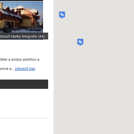
braziť všetky fotografie (44)
tier a svojou polohou a
emné a...
zobraziť viac