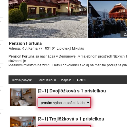
Zo
Penzión Fortuna
Adresa: P. J. Kerna 77, 031 01 Liptovský Mikuláš
Penzión Fortuna
sa nachádza v Demänovej, v malebnom prostredí Nízkych Ta
službami je
ideálnym miestom na zimnú i letnú dovolenku ako aj na menšie podujatia (fir
Termin pobytu: -
Počet izieb:
0
Dospelí: 0
Detí: 0
[2+1] Dvojlôžková s 1 prístelkou
[3+1] Trojlôžková s 1 prístelkou