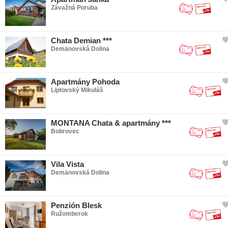
Cyklistika
Závažná Poruba
Lezenie
Nordic walking
Chata Demian ***
Demänovská Dolina
Apartmány Pohoda
Liptovský Mikuláš
MONTANA Chata & apartmány ***
Bobrovec
Vila Vista
Demänovská Dolina
Penzión Blesk
Ružomberok