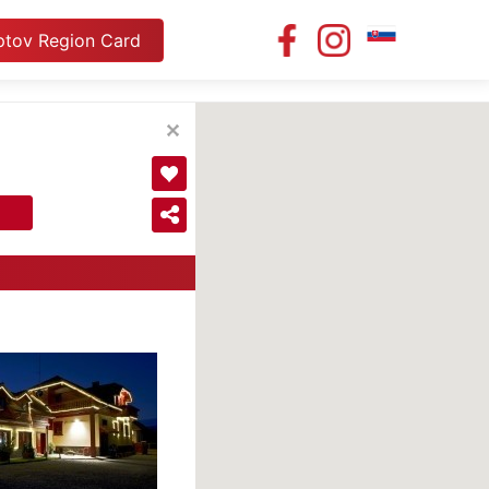
ptov Region Card
EN
PL