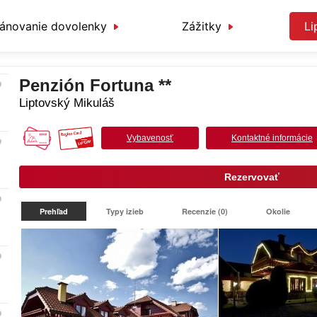
lánovanie dovolenky
Zážitky
Li
Penzión Fortuna **
Liptovský Mikuláš
Vybavenosť
Kontaktné informácie
Rezervovať
Prehľad
Typy izieb
Recenzie (0)
Okolie