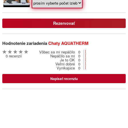
Privát Ľubica
Pavčina Lehota
Rezervovať
Privát Eden
Pavlova Ves
Hodnotenie zariadenia
Chaty AQUATHERM
Vôbec sa mi nepáčilo
0
0 recenzií
Nepáčilo sa mi
0
Penzion u Hološov
Je to OK
0
Smrečany
Veľmi dobré
0
Vynikajúce
0
Napísať recenziu
Gabi penzión **
Liptovský Mikuláš - Bodice
Privát Monika
Liptovský Mikuláš
Penzión Andrej **