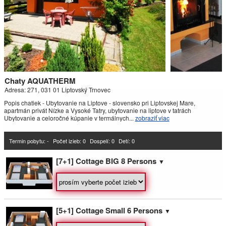
Závažná Poruba
Chata Demian ***
Demänovská Dolina
Chaty AQUATHERM
Apartmány Pohoda
Adresa: 271, 031 01 Liptovský Trnovec
Liptovský Mikuláš
Popis chatiek - Ubytovanie na Liptove - slovensko pri Liptovskej Mare,
apartmán privát Nízke a Vysoké Tatry, ubytovanie na liptove v tatrách
Ubytovanie a celoročné kúpanie v termálnych...
zobraziť viac
MONTANA Chata & apartmány ***
Bobrovec
Termin pobytu: -
Počet izieb:
0
Dospelí: 0
Detí: 0
[7+1] Cottage BIG 8 Persons
▼
Vila Vista
Demänovská Dolina
Penzión Blesk
[5+1] Cottage Small 6 Persons
▼
Ružomberok