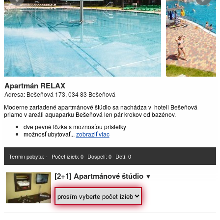
Závažná Poruba
Chata Demian ***
Demänovská Dolina
Apartmány Pohoda
Apartmán RELAX
Liptovský Mikuláš
Adresa: Bešeňová 173, 034 83 Bešeňová
Moderne zariadené apartmánové štúdio sa nachádza v hoteli Bešeňová
priamo v areáli aquaparku Bešeňová len pár krokov od bazénov.
MONTANA Chata & apartmány ***
dve pevné lôžka s možnosťou prístelky
Bobrovec
možnosť ubytovať...
zobraziť viac
Termin pobytu: -
Počet izieb:
0
Dospelí: 0
Detí: 0
Vila Vista
Demänovská Dolina
[2+1] Apartmánové štúdio
▼
Penzión Blesk
Ružomberok