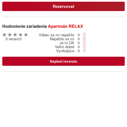
Rezervovať
Privát Ľubica
Pavčina Lehota
Hodnotenie zariadenia
Apartmán RELAX
Privát Eden
Vôbec sa mi nepáčilo
0
0 recenzií
Nepáčilo sa mi
0
Pavlova Ves
Je to OK
0
Veľmi dobré
0
Vynikajúce
0
Penzion u Hološov
Napísať recenziu
Smrečany
Gabi penzión **
Liptovský Mikuláš - Bodice
Privát Monika
Liptovský Mikuláš
Penzión Andrej **