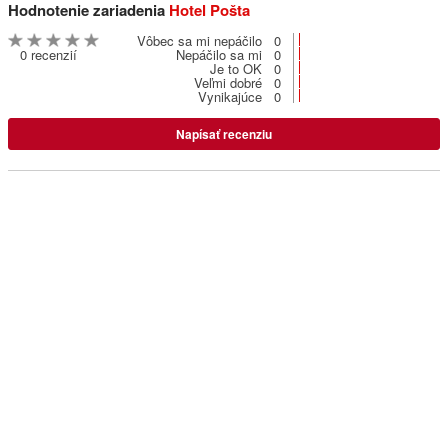
Hodnotenie zariadenia
Hotel Pošta
Ružomberok
Vôbec sa mi nepáčilo
0
0 recenzií
Nepáčilo sa mi
0
Je to OK
0
Vila Bobrík ***
Veľmi dobré
0
Bobrovník
Vynikajúce
0
Napísať recenziu
Zemianska kúria u Rudolfa **
Liptovský Ján
Chalupa Alžbetka
Važec
Rekreačný dom Shalom **
Smrečany
Chalupa Sonja **
Lúčky