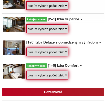
Privát Ľubica
Pavčina Lehota
[2+1] Izba Superior
▼
Raňajky v cene
Privát Eden
Pavlova Ves
[1+0] Izba Deluxe s obmedzeným výhľadom
▼
Penzion u Hološov
Smrečany
[1+0] Izba Comfort
▼
Raňajky v cene
Gabi penzión **
Liptovský Mikuláš - Bodice
Privát Monika
Liptovský Mikuláš
Rezervovať
Penzión Andrej **