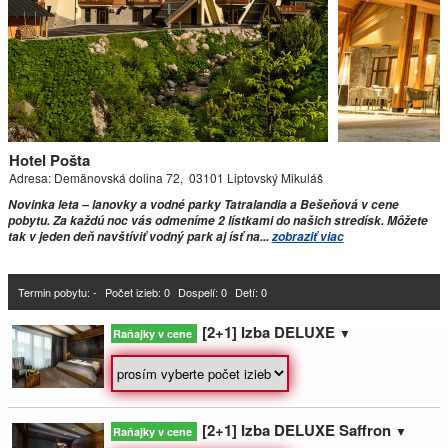
Závažná Poruba
Chata Demian ***
Demänovská Dolina
Hotel Pošta
Apartmány Pohoda
Adresa: Demänovská dolina 72, 03101 Liptovský Mikuláš
Liptovský Mikuláš
Novinka leta – lanovky a vodné parky Tatralandia a Bešeňová v cene
pobytu. Za každú noc vás odmeníme 2 lístkami do našich stredísk. Môžete
tak v jeden deň navštíviť vodný park aj ísť na...
zobraziť viac
MONTANA Chata & apartmány ***
Bobrovec
Termin pobytu: -
Počet izieb:
0
Dospelí: 0
Detí: 0
Vila Vista
[2+1] Izba DELUXE
▼
Raňajky v cene
Demänovská Dolina
Penzión Blesk
Ružomberok
[2+1] Izba DELUXE Saffron
▼
Raňajky v cene