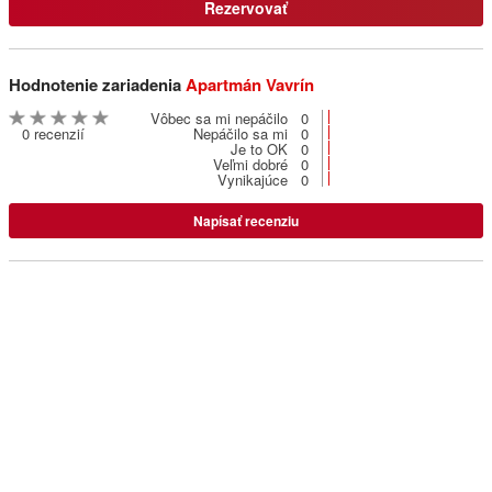
Rezervovať
Privát Ľubica
Pavčina Lehota
Hodnotenie zariadenia
Apartmán Vavrín
Vôbec sa mi nepáčilo
0
Privát Eden
0 recenzií
Nepáčilo sa mi
0
Je to OK
0
Pavlova Ves
Veľmi dobré
0
Vynikajúce
0
Penzion u Hološov
Napísať recenziu
Smrečany
Gabi penzión **
Liptovský Mikuláš - Bodice
Privát Monika
Liptovský Mikuláš
Penzión Andrej **