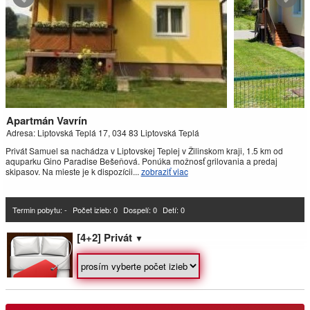
Závažná Poruba
Chata Demian ***
Demänovská Dolina
Apartmány Pohoda
Apartmán Vavrín
Liptovský Mikuláš
Adresa: Liptovská Teplá 17, 034 83 Liptovská Teplá
Privát Samuel sa nachádza v Liptovskej Teplej v Žilinskom kraji, 1.5 km od
aquparku Gino Paradise Bešeňová. Ponúka možnosť grilovania a predaj
MONTANA Chata & apartmány ***
skipasov. Na mieste je k dispozícii...
zobraziť viac
Bobrovec
Termin pobytu: -
Počet izieb:
0
Dospelí: 0
Detí: 0
Vila Vista
[4+2] Privát
Demänovská Dolina
▼
Penzión Blesk
Ružomberok