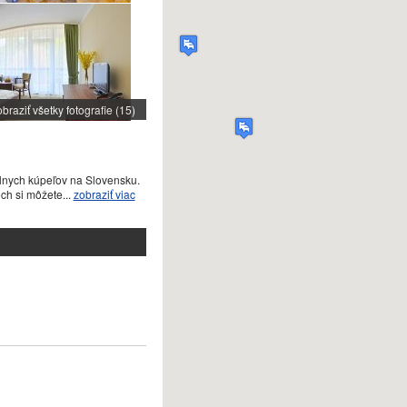
braziť všetky fotografie (15)
málnych kúpeľov na Slovensku.
ch si môžete...
zobraziť viac