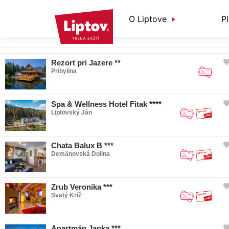
O Liptove
P
Informácie o Liptove
NEW! Plánovač dovolenky
Aktivity a relax
Rezort pri Jazere **
Pribylina
O nás
Praktické informácie
Podujatia
Počasie a kamery
Kde jesť a piť
Spa & Wellness Hotel Fitak ****
Liptovský Ján
Doprava
Liptov s deťmi
Nepoznaný Liptov
Chata Balux B ***
Športové aktivity
Demänovská Dolina
Lyžovanie
Bežecké lyžovanie
Zrub Veronika ***
Svätý Kríž
Skialpinizmus
Turizmus
Apartmán Janka ***