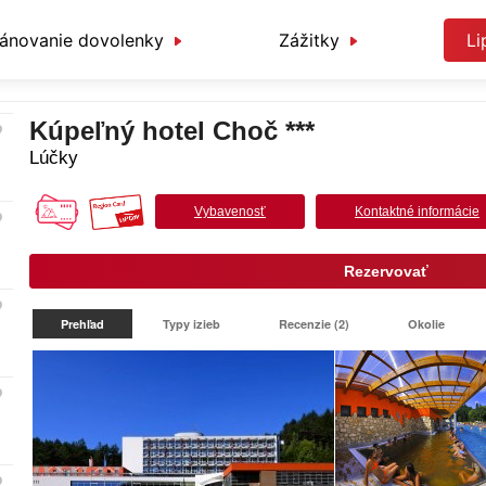
lánovanie dovolenky
Zážitky
Li
Kúpeľný hotel Choč ***
Lúčky
Vybavenosť
Kontaktné informácie
Rezervovať
Prehľad
Typy izieb
Recenzie (2)
Okolie