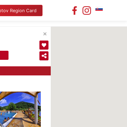
ptov Region Card
EN
PL