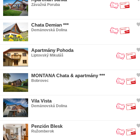
Cyklistika
Závažná Poruba
Lezenie
Nordic walking
Chata Demian ***
Demänovská Dolina
Apartmány Pohoda
Liptovský Mikuláš
MONTANA Chata & apartmány ***
Bobrovec
Vila Vista
Demänovská Dolina
Penzión Blesk
Ružomberok