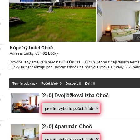
Zo
Kúpeľný hotel Choč
Adresa: Lúčky, 034 82 Lúčky
Dovoľte, aby sme vám predstavili
KÚPELE LÚČKY
, jedny z najstarších ter
Lúčky sa nachádzajú pod úbočím Choča na hranici Liptova a Oravy. V kúpeľo
Termin pobytu: -
Počet izieb:
0
Dospelí: 0
Detí: 0
[2+0] Dvojlôžková izba Choč
[2+0] Apartmán Choč